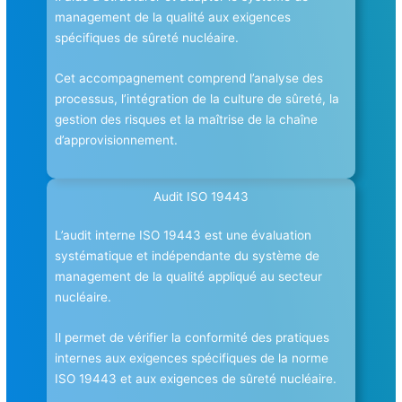
management de la qualité aux exigences
spécifiques de sûreté nucléaire.
Cet accompagnement comprend l’analyse des
processus, l’intégration de la culture de sûreté, la
gestion des risques et la maîtrise de la chaîne
d’approvisionnement.
Audit ISO 19443
L’audit interne ISO 19443 est une évaluation
systématique et indépendante du système de
management de la qualité appliqué au secteur
nucléaire.
Il permet de vérifier la conformité des pratiques
internes aux exigences spécifiques de la norme
ISO 19443 et aux exigences de sûreté nucléaire.