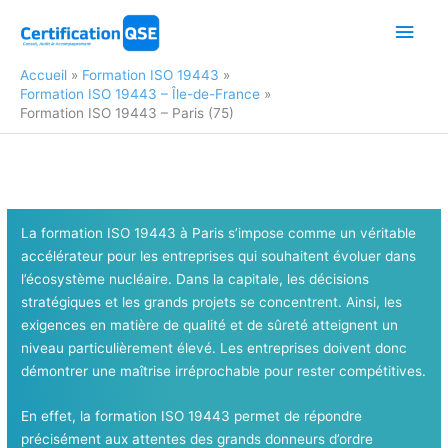
Aller
Men
au
contenu
princ
Accueil
Formation ISO 19443
Formation ISO 19443 – Île-de-France
Formation ISO 19443 – Paris (75)
La formation ISO 19443 à Paris s’impose comme un véritable
accélérateur pour les entreprises qui souhaitent évoluer dans
l’écosystème nucléaire. Dans la capitale, les décisions
stratégiques et les grands projets se concentrent. Ainsi, les
exigences en matière de qualité et de sûreté atteignent un
niveau particulièrement élevé. Les entreprises doivent donc
démontrer une maîtrise irréprochable pour rester compétitives.
En effet, la formation ISO 19443 permet de répondre
précisément aux attentes des grands donneurs d’ordre