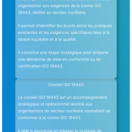
organisation aux exigences de la norme ISO
19443, dédiée au secteur nucléaire.
Il permet d’identifier les écarts entre les pratiques
existantes et les exigences spécifiques liées à la
sûreté nucléaire et à la qualité.
Il constitue une étape stratégique pour préparer
une démarche de mise en conformité ou de
certification ISO 19443.
Conseil ISO 19443
Le conseil ISO 19443 est un accompagnement
stratégique et opérationnel destiné aux
organisations du secteur nucléaire souhaitant se
conformer à la norme ISO 19443.
Il aide à structurer et adapter le système de