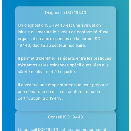
Diagnostic ISO 19443
Un diagnostic ISO 19443 est une évaluation
initiale qui mesure le niveau de conformité d’une
organisation aux exigences de la norme ISO
19443, dédiée au secteur nucléaire.
Il permet d’identifier les écarts entre les pratiques
existantes et les exigences spécifiques liées à la
sûreté nucléaire et à la qualité.
Il constitue une étape stratégique pour préparer
une démarche de mise en conformité ou de
certification ISO 19443.
Conseil ISO 19443
Le conseil ISO 19443 est un accompagnement