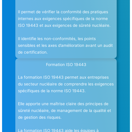
Il permet de vérifier la conformité des pratiques
internes aux exigences spécifiques de la norme
ISO 19443 et aux exigences de sûreté nucléaire.
Il identifie les non-conformités, les points
sensibles et les axes d’amélioration avant un audit
de certification.
Formation ISO 19443
La formation ISO 19443 permet aux entreprises
du secteur nucléaire de comprendre les exigences
spécifiques de la norme ISO 19443.
Elle apporte une maîtrise claire des principes de
sûreté nucléaire, de management de la qualité et
de gestion des risques.
La formation ISO 19443 aide les équipes à