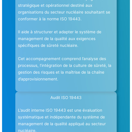
stratégique et opérationnel destiné aux
organisations du secteur nucléaire souhaitant se
conformer à la norme ISO 19443.
Il aide à structurer et adapter le système de
management de la qualité aux exigences
spécifiques de sûreté nucléaire.
Cet accompagnement comprend l’analyse des
processus, l’intégration de la culture de sûreté, la
gestion des risques et la maîtrise de la chaîne
d’approvisionnement.
Audit ISO 19443
L’audit interne ISO 19443 est une évaluation
systématique et indépendante du système de
management de la qualité appliqué au secteur
nucléaire.