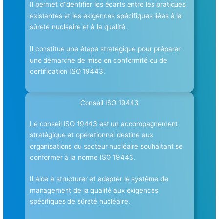
Il permet d’identifier les écarts entre les pratiques
existantes et les exigences spécifiques liées à la
sûreté nucléaire et à la qualité.
Il constitue une étape stratégique pour préparer
une démarche de mise en conformité ou de
certification ISO 19443.
Conseil ISO 19443
Le conseil ISO 19443 est un accompagnement
stratégique et opérationnel destiné aux
organisations du secteur nucléaire souhaitant se
conformer à la norme ISO 19443.
Il aide à structurer et adapter le système de
management de la qualité aux exigences
spécifiques de sûreté nucléaire.