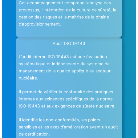
Cet accompagnement comprend l’analyse des
processus, l’intégration de la culture de sûreté, la
gestion des risques et la maîtrise de la chaîne
d’approvisionnement.
Audit ISO 19443
L’audit interne ISO 19443 est une évaluation
systématique et indépendante du système de
management de la qualité appliqué au secteur
nucléaire.
Il permet de vérifier la conformité des pratiques
internes aux exigences spécifiques de la norme
ISO 19443 et aux exigences de sûreté nucléaire.
Il identifie les non-conformités, les points
sensibles et les axes d’amélioration avant un audit
de certification.