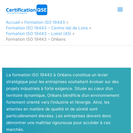
Aller
Men
au
contenu
princ
Accueil
Formation ISO 19443
Formation ISO 19443 – Centre-Val de Loire
Formation ISO 19443 – Loiret (45)
Formation ISO 19443 – Orléans
La formation ISO 19443 à Orléans constitue un levier
stratégique pour les entreprises souhaitant évoluer sur des
projets industriels à forte exigence. Située au cœur d’un
territoire dynamique, Orléans bénéficie d’un environnement
fortement orienté vers l’industrie et l’énergie. Ainsi, les
attentes en matière de qualité et de sûreté sont
particulièrement élevées. Les entreprises doivent donc
démontrer une maîtrise rigoureuse pour accéder à ces
marchés.