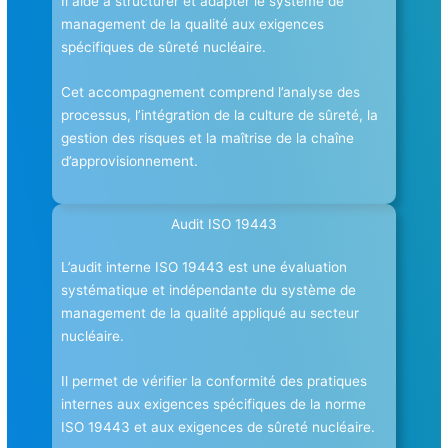
Il aide à structurer et adapter le système de
management de la qualité aux exigences
spécifiques de sûreté nucléaire.
Cet accompagnement comprend l’analyse des
processus, l’intégration de la culture de sûreté, la
gestion des risques et la maîtrise de la chaîne
d’approvisionnement.
Audit ISO 19443
L’audit interne ISO 19443 est une évaluation
systématique et indépendante du système de
management de la qualité appliqué au secteur
nucléaire.
Il permet de vérifier la conformité des pratiques
internes aux exigences spécifiques de la norme
ISO 19443 et aux exigences de sûreté nucléaire.