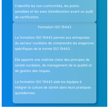
Il identifie les non-conformités, les points
sensibles et les axes d’amélioration avant un audit
de certification.
Formation ISO 19443
La formation ISO 19443 permet aux entreprises
du secteur nucléaire de comprendre les exigences
spécifiques de la norme ISO 19443.
Elle apporte une maîtrise claire des principes de
sûreté nucléaire, de management de la qualité et
de gestion des risques.
La formation ISO 19443 aide les équipes à
intégrer la culture de sûreté dans leurs pratiques
quotidiennes.