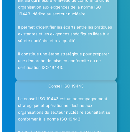
initiale qui mesure le niveau de conformité d’une
organisation aux exigences de la norme ISO
19443, dédiée au secteur nucléaire.
Il permet d’identifier les écarts entre les pratiques
existantes et les exigences spécifiques liées à la
sûreté nucléaire et à la qualité.
Il constitue une étape stratégique pour préparer
une démarche de mise en conformité ou de
certification ISO 19443.
Conseil ISO 19443
Le conseil ISO 19443 est un accompagnement
stratégique et opérationnel destiné aux
organisations du secteur nucléaire souhaitant se
conformer à la norme ISO 19443.