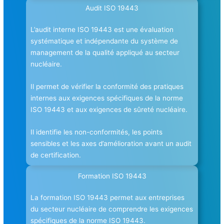
Audit ISO 19443
L’audit interne ISO 19443 est une évaluation
systématique et indépendante du système de
management de la qualité appliqué au secteur
nucléaire.
Il permet de vérifier la conformité des pratiques
internes aux exigences spécifiques de la norme
ISO 19443 et aux exigences de sûreté nucléaire.
Il identifie les non-conformités, les points
sensibles et les axes d’amélioration avant un audit
de certification.
Formation ISO 19443
La formation ISO 19443 permet aux entreprises
du secteur nucléaire de comprendre les exigences
spécifiques de la norme ISO 19443.