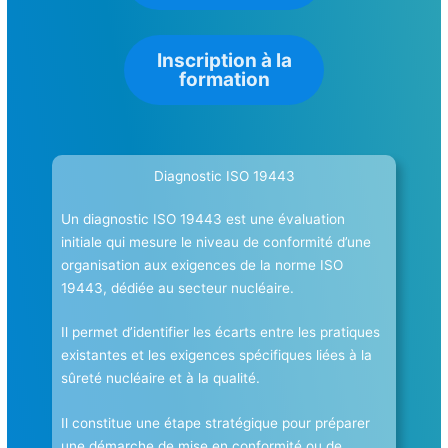
Inscription à la
formation
Diagnostic ISO 19443
Un diagnostic ISO 19443 est une évaluation
initiale qui mesure le niveau de conformité d’une
organisation aux exigences de la norme ISO
19443, dédiée au secteur nucléaire.
Il permet d’identifier les écarts entre les pratiques
existantes et les exigences spécifiques liées à la
sûreté nucléaire et à la qualité.
Il constitue une étape stratégique pour préparer
une démarche de mise en conformité ou de