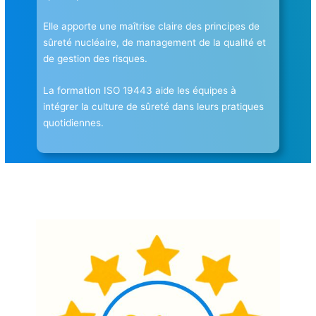
Elle apporte une maîtrise claire des principes de
sûreté nucléaire, de management de la qualité et
de gestion des risques.
La formation ISO 19443 aide les équipes à
intégrer la culture de sûreté dans leurs pratiques
quotidiennes.