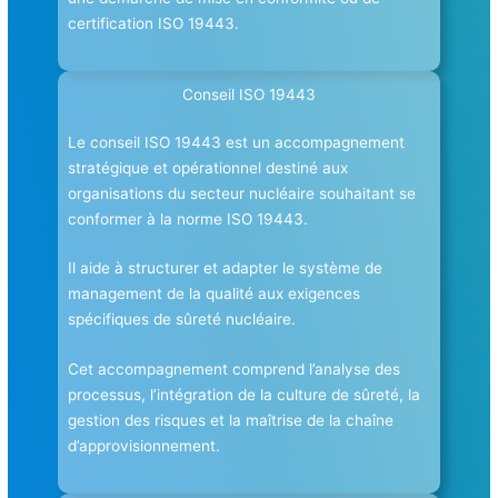
certification ISO 19443.
Conseil ISO 19443
Le conseil ISO 19443 est un accompagnement
stratégique et opérationnel destiné aux
organisations du secteur nucléaire souhaitant se
conformer à la norme ISO 19443.
Il aide à structurer et adapter le système de
management de la qualité aux exigences
spécifiques de sûreté nucléaire.
Cet accompagnement comprend l’analyse des
processus, l’intégration de la culture de sûreté, la
gestion des risques et la maîtrise de la chaîne
d’approvisionnement.