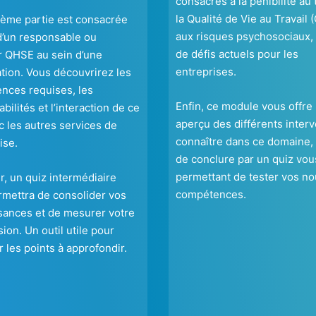
consacrés à la pénibilité au t
la Qualité de Vie au Travail 
ième partie est consacrée
aux risques psychosociaux, 
d’un responsable ou
de défis actuels pour les
 QHSE au sein d’une
entreprises.
tion. Vous découvrirez les
nces requises, les
Enfin, ce module vous offre
bilités et l’interaction de ce
aperçu des différents inter
c les autres services de
connaître dans ce domaine,
ise.
de conclure par un quiz vou
permettant de tester vos no
ir, un quiz intermédiaire
compétences.
mettra de consolider vos
sances et de mesurer votre
ion. Un outil utile pour
er les points à approfondir.