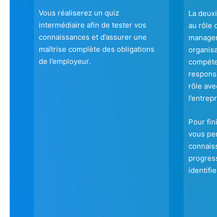
Vous réaliserez un quiz
La deux
intermédiaire afin de tester vos
au rôle 
connaissances et d’assurer une
manager
maîtrise complète des obligations
organisa
de l’employeur.
compéte
responsa
rôle ave
l’entrepr
Pour fin
vous per
connais
progress
identifi