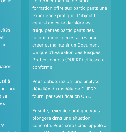
de la
Le dernier module de notre
formation offre aux participants une
expérience pratique. L’objectif
central de cette dernière est
cités
d’équiper les participants des
et
compétences nécessaires pour
tion
créer et maintenir un Document
Unique d’Evaluation des Risques
Professionnels (DUERP) efficace et
uation
conforme.
ysé à
Vous débuterez par une analyse
pour une
détaillée du modèle de DUERP
e sa
fourni par Certification QSE.
ses
Ensuite, l’exercice pratique vous
plongera dans une situation
nt
concrète. Vous serez ainsi appelé à