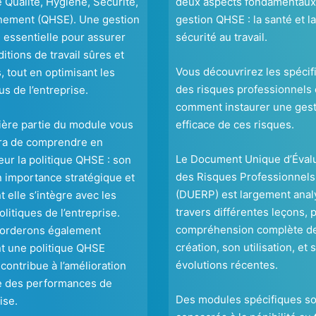
e Qualité, Hygiène, Sécurité,
deux aspects fondamentaux 
nement (QHSE). Une gestion
gestion QHSE : la santé et la
 essentielle pour assurer
sécurité au travail.
itions de travail sûres et
Vous découvrirez les spécifi
, tout en optimisant les
des risques professionnels 
s de l’entreprise.
comment instaurer une ges
ière partie du module vous
efficace de ces risques.
ra de comprendre en
Le Document Unique d’Éval
ur la politique QHSE : son
des Risques Professionnels
n importance stratégique et
(DUERP) est largement anal
elle s’intègre avec les
travers différentes leçons, 
olitiques de l’entreprise.
compréhension complète d
orderons également
création, son utilisation, et 
 une politique QHSE
évolutions récentes.
 contribue à l’amélioration
e des performances de
Des modules spécifiques so
ise.