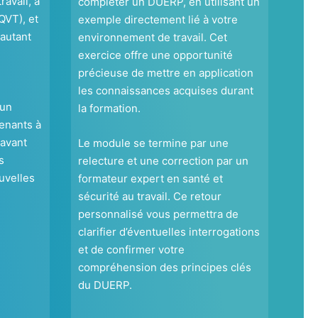
ravail, à
compléter un DUERP, en utilisant un
(QVT), et
exemple directement lié à votre
autant
environnement de travail. Cet
exercice offre une opportunité
précieuse de mettre en application
les connaissances acquises durant
 un
la formation.
venants à
 avant
Le module se termine par une
s
relecture et une correction par un
uvelles
formateur expert en santé et
sécurité au travail. Ce retour
personnalisé vous permettra de
clarifier d’éventuelles interrogations
et de confirmer votre
compréhension des principes clés
du DUERP.