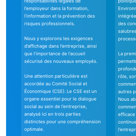
responsabilités légales de
politiqu
l’employeur dans la formation,
Environ
l’information et la prévention des
intégrée
risques professionnels.
des cond
salubres
Nous y explorons les exigences
processu
d’affichage dans l’entreprise, ainsi
que l’importance de l’accueil
La prem
sécurisé des nouveaux employés.
permett
profonde
Une attention particulière est
rôle, so
accordée au Comité Social et
comment 
Économique (CSE). Le CSE est un
autres p
organe essentiel pour le dialogue
Nous ab
social au sein de l’entreprise,
comment
analysé ici en trois parties
efficace
distinctes pour une compréhension
continu
optimale.
l’entrepr