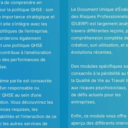
ra de comprendre en
Le Document Unique d’Éval
ur la politique QHSE : son
des Risques Professionnels
n importance stratégique et
(DUERP) est largement anal
elle s’intègre avec les
travers différentes leçons, 
olitiques de l’entreprise.
compréhension complète d
orderons également
création, son utilisation, et 
 une politique QHSE
évolutions récentes.
 contribue à l’amélioration
e des performances de
Des modules spécifiques so
ise.
consacrés à la pénibilité au t
la Qualité de Vie au Travail 
ième partie est consacrée
aux risques psychosociaux, 
d’un responsable ou
de défis actuels pour les
 QHSE au sein d’une
entreprises.
tion. Vous découvrirez les
nces requises, les
Enfin, ce module vous offre
bilités et l’interaction de ce
aperçu des différents inter
c les autres services de