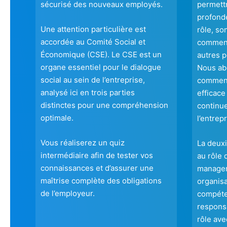
sécurisé des nouveaux employés.
permett
profonde
Une attention particulière est
rôle, so
accordée au Comité Social et
comment 
Économique (CSE). Le CSE est un
autres p
organe essentiel pour le dialogue
Nous ab
social au sein de l’entreprise,
comment
analysé ici en trois parties
efficace
distinctes pour une compréhension
continu
optimale.
l’entrepr
Vous réaliserez un quiz
La deux
intermédiaire afin de tester vos
au rôle 
connaissances et d’assurer une
manager
maîtrise complète des obligations
organisa
de l’employeur.
compéte
responsa
rôle ave