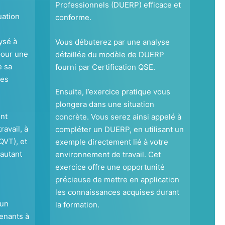
Professionnels (DUERP) efficace et
uation
conforme.
ysé à
Vous débuterez par une analyse
pour une
détaillée du modèle de DUERP
e sa
fourni par Certification QSE.
ses
Ensuite, l’exercice pratique vous
plongera dans une situation
nt
concrète. Vous serez ainsi appelé à
ravail, à
compléter un DUERP, en utilisant un
(QVT), et
exemple directement lié à votre
autant
environnement de travail. Cet
exercice offre une opportunité
précieuse de mettre en application
les connaissances acquises durant
 un
la formation.
venants à