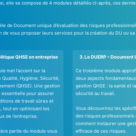
ssi, elle se compose de 4 modules détaillés ci-après, ces dernie
 de Document unique d’évaluation des risques professionnels u
fin de vous proposer leurs services pour la création du DU ou sa
olitique QHSE en entreprise
3. Le DUERP – Document 
e met l’accent sur la
Ce troisième module approf
e Qualité, Hygiène, Sécurité,
deux aspects fondamentaux 
nement (QHSE). Une gestion
gestion QHSE : la santé et la
 essentielle pour assurer
sécurité au travail.
itions de travail sûres et
Vous découvrirez les spécifi
, tout en optimisant les
des risques professionnels 
s de l’entreprise.
comment instaurer une ges
ière partie du module vous
efficace de ces risques.