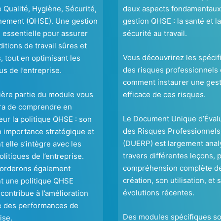
e Qualité, Hygiène, Sécurité,
deux aspects fondamentaux 
nement (QHSE). Une gestion
gestion QHSE : la santé et la
 essentielle pour assurer
sécurité au travail.
itions de travail sûres et
Vous découvrirez les spécifi
, tout en optimisant les
des risques professionnels 
s de l’entreprise.
comment instaurer une ges
ière partie du module vous
efficace de ces risques.
ra de comprendre en
Le Document Unique d’Éval
ur la politique QHSE : son
des Risques Professionnels
n importance stratégique et
(DUERP) est largement anal
elle s’intègre avec les
travers différentes leçons, 
olitiques de l’entreprise.
compréhension complète d
orderons également
création, son utilisation, et 
 une politique QHSE
évolutions récentes.
 contribue à l’amélioration
e des performances de
Des modules spécifiques so
ise.