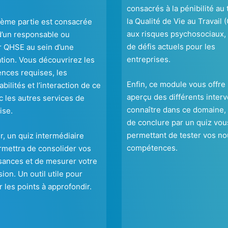
consacrés à la pénibilité au t
la Qualité de Vie au Travail 
ième partie est consacrée
aux risques psychosociaux, 
d’un responsable ou
de défis actuels pour les
 QHSE au sein d’une
entreprises.
tion. Vous découvrirez les
nces requises, les
Enfin, ce module vous offre
bilités et l’interaction de ce
aperçu des différents inter
c les autres services de
connaître dans ce domaine,
ise.
de conclure par un quiz vou
permettant de tester vos no
ir, un quiz intermédiaire
compétences.
mettra de consolider vos
sances et de mesurer votre
ion. Un outil utile pour
er les points à approfondir.