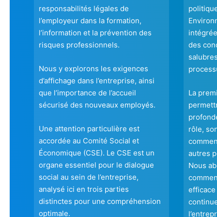
responsabilités légales de
politiqu
l’employeur dans la formation,
Environ
l’information et la prévention des
intégrée
risques professionnels.
des cond
salubres
Nous y explorons les exigences
processu
d’affichage dans l’entreprise, ainsi
que l’importance de l’accueil
La prem
sécurisé des nouveaux employés.
permett
profonde
Une attention particulière est
rôle, so
accordée au Comité Social et
comment 
Économique (CSE). Le CSE est un
autres p
organe essentiel pour le dialogue
Nous ab
social au sein de l’entreprise,
comment
analysé ici en trois parties
efficace
distinctes pour une compréhension
continu
optimale.
l’entrepr