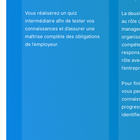
Vous réaliserez un quiz
La deux
intermédiaire afin de tester vos
au rôle 
connaissances et d’assurer une
manager
maîtrise complète des obligations
organisa
de l’employeur.
compéte
responsa
rôle ave
l’entrepr
Pour fin
vous per
connais
progress
identifi