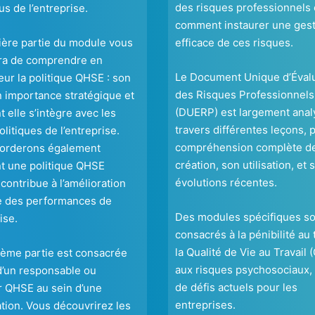
des risques professionnels 
s de l’entreprise.
comment instaurer une ges
ière partie du module vous
efficace de ces risques.
ra de comprendre en
Le Document Unique d’Éval
ur la politique QHSE : son
des Risques Professionnels
n importance stratégique et
(DUERP) est largement anal
elle s’intègre avec les
travers différentes leçons, 
olitiques de l’entreprise.
compréhension complète d
orderons également
création, son utilisation, et 
 une politique QHSE
évolutions récentes.
 contribue à l’amélioration
e des performances de
Des modules spécifiques so
ise.
consacrés à la pénibilité au t
la Qualité de Vie au Travail 
ième partie est consacrée
aux risques psychosociaux, 
d’un responsable ou
de défis actuels pour les
 QHSE au sein d’une
entreprises.
tion. Vous découvrirez les