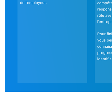
de l’employeur.
compéte
responsa
rôle ave
l’entrepr
Pour fin
vous per
connais
progress
identifi