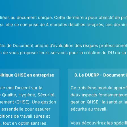
ées au document unique. Cette dernière a pour objectif de prés
ssi, elle se compose de 4 modules détaillés ci-après, ces dernie
 de Document unique d’évaluation des risques professionnels u
fin de vous proposer leurs services pour la création du DU ou sa
olitique QHSE en entreprise
3. Le DUERP – Document 
e met l’accent sur la
Ce troisième module approf
e Qualité, Hygiène, Sécurité,
deux aspects fondamentaux 
nement (QHSE). Une gestion
gestion QHSE : la santé et la
 essentielle pour assurer
sécurité au travail.
itions de travail sûres et
Vous découvrirez les spécifi
, tout en optimisant les