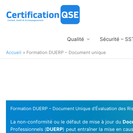
Aller
au
contenu
Qualité
Sécurité – SS
Accueil
Formation DUERP – Document unique
Formation DUERP – Document Unique d’Évaluation des Ri
La non-conformité ou le défaut de mise à jour du
Doc
Professionnels (
DUERP
) peut entraîner la mise en caus