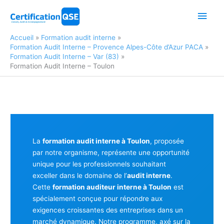
Aller
Men
au
contenu
princ
Accueil
Formation audit interne
Formation Audit Interne – Provence Alpes-Côte d’Azur PACA
Formation Audit Interne – Var (83)
Formation Audit Interne – Toulon
La
formation audit interne à Toulon
, proposée
par notre organisme, représente une opportunité
unique pour les professionnels souhaitant
exceller dans le domaine de l’
audit interne
.
Cette
formation auditeur interne à Toulon
est
spécialement conçue pour répondre aux
exigences croissantes des entreprises dans un
marché dynamique. Notre programme, axé sur la