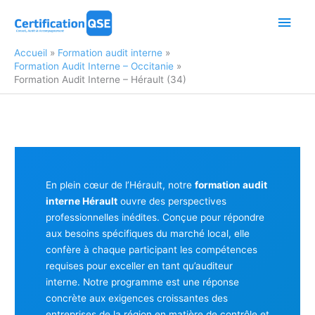
Aller
Men
au
contenu
princ
Accueil
Formation audit interne
Formation Audit Interne – Occitanie
Formation Audit Interne – Hérault (34)
En plein cœur de l’Hérault, notre
formation audit
interne Hérault
ouvre des perspectives
professionnelles inédites. Conçue pour répondre
aux besoins spécifiques du marché local, elle
confère à chaque participant les compétences
requises pour exceller en tant qu’auditeur
interne. Notre programme est une réponse
concrète aux exigences croissantes des
entreprises de la région en matière de contrôle et