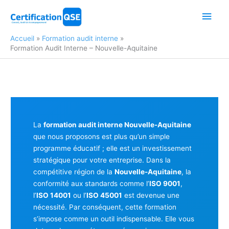
Aller
Men
au
contenu
princ
Accueil
Formation audit interne
Formation Audit Interne – Nouvelle-Aquitaine
La
formation audit interne Nouvelle-Aquitaine
que nous proposons est plus qu’un simple
programme éducatif ; elle est un investissement
stratégique pour votre entreprise. Dans la
compétitive région de la
Nouvelle-Aquitaine
, la
conformité aux standards comme l’
ISO 9001
,
l’
ISO 14001
ou l’
ISO 45001
est devenue une
nécessité. Par conséquent, cette formation
s’impose comme un outil indispensable. Elle vous