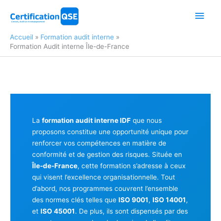
Aller
Men
au
contenu
princ
Accueil
Formation audit interne
Formation Audit interne Île-de-France
La
formation audit interne IDF
que nous
proposons constitue une opportunité unique pour
renforcer vos compétences en matière de
conformité et de gestion des risques. Située en
Île-de-France
, cette formation s’adresse à ceux
qui visent l’excellence organisationnelle. Tout
d’abord, nos programmes couvrent l’ensemble
des normes clés telles que
ISO 9001
,
ISO 14001
,
et
ISO 45001
. De plus, ils sont dispensés par des