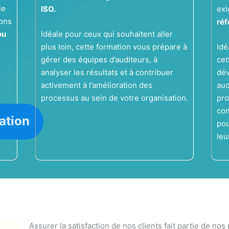
le
ISO.
ex
ions
réf
ou
Idéale pour ceux qui souhaitent aller
plus loin, cette formation vous prépare à
Idé
gérer des équipes d’auditeurs, à
cet
analyser les résultats et à contribuer
dév
activement à l’amélioration des
aud
processus au sein de votre organisation.
pro
con
mation
pou
leu
Assurer la satisfaction de nos clients fait partie de nos