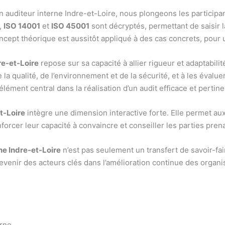
auditeur interne Indre-et-Loire, nous plongeons les participan
,
ISO 14001
et
ISO 45001
sont décryptés, permettant de saisir l
cept théorique est aussitôt appliqué à des cas concrets, pour u
re-et-Loire
repose sur sa capacité à allier rigueur et adaptabil
a qualité, de l’environnement et de la sécurité, et à les évalu
élément central dans la réalisation d’un audit efficace et pertine
t-Loire
intègre une dimension interactive forte. Elle permet aux 
nforcer leur capacité à convaincre et conseiller les parties pren
ne Indre-et-Loire
n’est pas seulement un transfert de savoir-fai
 devenir des acteurs clés dans l’amélioration continue des organi
erne