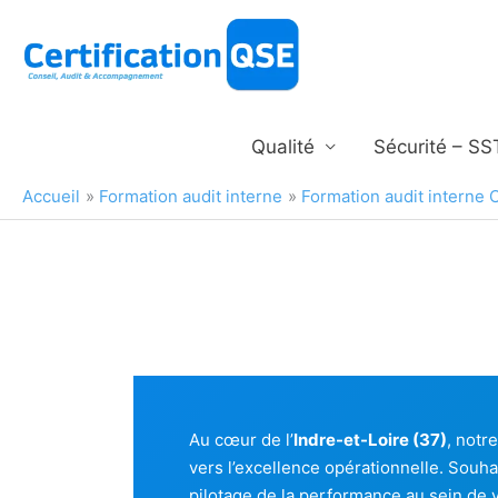
Aller
au
contenu
Qualité
Sécurité – SS
Accueil
Formation audit interne
Formation audit interne 
Au cœur de l’
Indre-et-Loire (37)
, notr
vers l’excellence opérationnelle. Souha
pilotage de la performance au sein de v