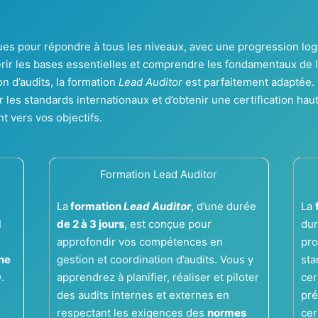
çues pour répondre à tous les niveaux, avec une progression l
érir les bases essentielles et comprendre les fondamentaux de l
n d’audits, la formation
Lead Auditor
est parfaitement adaptée. 
r les standards internationaux et d’obtenir une certification h
 vers vos objectifs.
Formation Lead Auditor
La
formation
Lead Auditor
, d’une durée
La
1
de 2 à 3 jours
, est conçue pour
du
approfondir vos compétences en
pro
rne
gestion et coordination d’audits. Vous y
sta
O
.
apprendrez à planifier, réaliser et piloter
cer
des audits internes et externes en
pré
respectant les exigences des
normes
cer