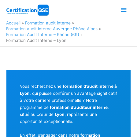
Aller
Men
au
contenu
princ
Accueil
Formation audit interne
Formation audit interne Auvergne Rhône Alpes
Formation Audit Interne – Rhône (69)
Formation Audit Interne – Lyon
Vous recherchez une
formation d’audit interne à
Lyon
, qui puisse conférer un avantage significatif
à votre carrière professionnelle ? Notre
programme de
formation d’auditeur interne
,
situé au cœur de
Lyon,
représente une
opportunité exceptionnelle.
En effet, s’engager dans notre
formation