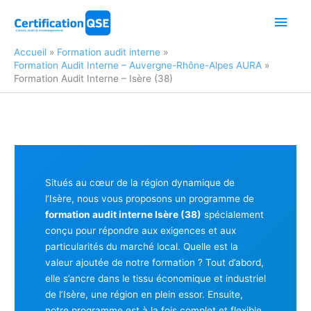
Aller
Men
au
contenu
princ
Accueil
Formation audit interne
Formation Audit Interne – Auvergne-Rhône-Alpes AURA
Formation Audit Interne – Isère (38)
Situés au cœur de la région dynamique de
l’Isère, nous vous proposons un programme de
formation audit interne Isère (38)
spécialement
conçu pour répondre aux exigences et aux
particularités du marché local. Quelle est la
valeur ajoutée de notre formation ? Tout d’abord,
elle s’ancre dans le tissu économique et industriel
de l’Isère, une région en plein essor. Ensuite,
notre programme est à la fois complet et flexible,