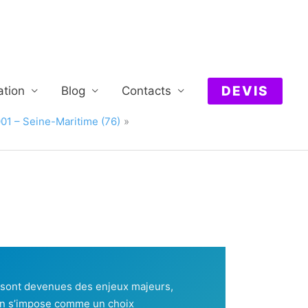
DEVIS
ation
Blog
Contacts
001 – Seine-Maritime (76)
é sont devenues des enjeux majeurs,
n s’impose comme un choix