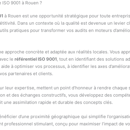
e ISO 9001 à Rouen ?
01
à Rouen est une opportunité stratégique pour toute entrepri
titivité. Dans un contexte où la qualité est devenue un levier c
utils pratiques pour transformer vos audits en moteurs d’amélio
e approche concrète et adaptée aux réalités locales. Vous app
avec le
référentiel ISO 9001
, tout en identifiant des solutions a
aide à optimiser vos processus, à identifier les axes d’améliorat
os partenaires et clients.
r leur expertise, mettent un point d’honneur à rendre chaque 
tion et des échanges constructifs, vous développez des compét
it une assimilation rapide et durable des concepts clés.
bénéficier d’une proximité géographique qui simplifie l’organis
t professionnel stimulant, conçu pour maximiser l’impact de vo