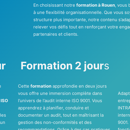
En choisissant notre
formation à Rouen
, vous 
à une flexibilité organisationnelle. Que vous s
structure plus importante, notre contenu s’ada
relever vos défis tout en renforçant votre eng
partenaires et clients.
ur
Formation 2 jour
s
e
Cette
formation
approfondie en deux jours
r
vous offre une immersion complète dans
Adapt
 ISO
l’univers de l’audit interne ISO 9001. Vous
entre
apprendrez à planifier, conduire et
INTRA
les
documenter un audit, tout en maîtrisant la
inter
’un
gestion des non-conformités et des
9001.
recommandations. Grâce à des cas pratiques
fonct