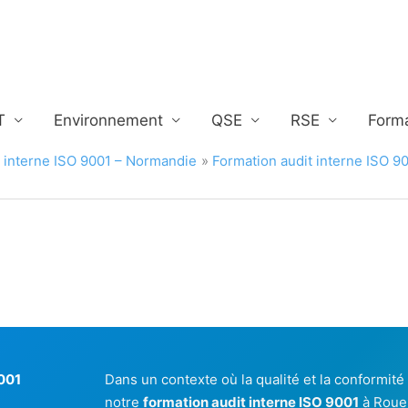
T
Environnement
QSE
RSE
Form
t interne ISO 9001 – Normandie
Formation audit interne ISO 9
9001
Dans un contexte où la qualité et la conformit
notre
formation audit interne ISO 9001
à Roue