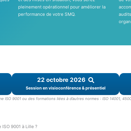
pleinement opérationnel pour améliorer la
accom
performance de votre SMQ.
audits
organ
22 octobre 2026
Session en visioconférence & présentiel
 ISO 9001 ou des formations liées à d’autres normes : ISO 14001, 4500
 ISO 9001 à Lille ?