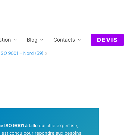
DEVIS
ation
Blog
Contacts
 ISO 9001 – Nord (59)
e ISO 9001 à Lille
qui allie expertise,
e est conçu pour répondre aux besoins