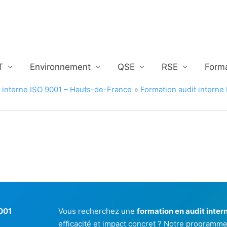
T
Environnement
QSE
RSE
Form
t interne ISO 9001 – Hauts-de-France
Formation audit interne
9001
Vous recherchez une
formation en audit intern
efficacité et impact concret ? Notre programm