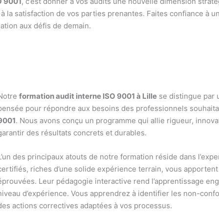
O 9001
, c’est donner à vos audits une nouvelle dimension stra
à la satisfaction de vos parties prenantes. Faites confiance à un
sation aux défis de demain.
Notre
formation audit interne ISO 9001 à Lille
se distingue par 
pensée pour répondre aux besoins des professionnels souhaitan
9001
. Nous avons conçu un programme qui allie rigueur, innov
garantir des résultats concrets et durables.
L’un des principaux atouts de notre formation réside dans l’expe
certifiés, riches d’une solide expérience terrain, vous apporten
éprouvées. Leur pédagogie interactive rend l’apprentissage enga
niveau d’expérience. Vous apprendrez à identifier les non-confo
des actions correctives adaptées à vos processus.