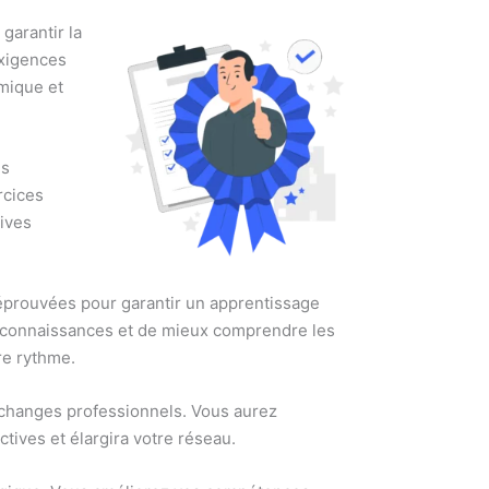
garantir la
exigences
amique et
us
rcices
tives
 éprouvées pour garantir un apprentissage
s connaissances et de mieux comprendre les
re rythme.
 échanges professionnels. Vous aurez
ctives et élargira votre réseau.