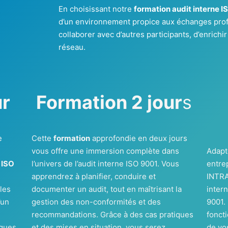
En choisissant notre
formation audit interne IS
d’un environnement propice aux échanges prof
collaborer avec d’autres participants, d’enrichir
réseau.
ur
Formation 2 jour
s
e
Cette
formation
approfondie en deux jours
r
vous offre une immersion complète dans
Adapt
 ISO
l’univers de l’audit interne ISO 9001. Vous
entre
apprendrez à planifier, conduire et
INTRA
les
documenter un audit, tout en maîtrisant la
inter
’un
gestion des non-conformités et des
9001.
recommandations. Grâce à des cas pratiques
fonct
iques
et des mises en situation, vous serez
de vo