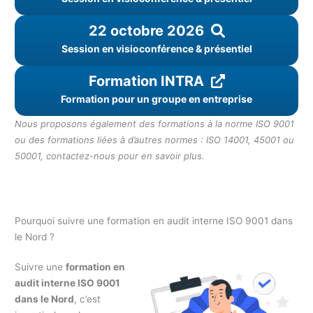
22 octobre 2026
Session en visioconférence & présentiel
Formation INTRA
Formation pour un groupe en entreprise
Nous proposons également des formations à la norme ISO 9001
ou des formations liées à d’autres normes : ISO 14001, 45001 ou
50001, contactez-nous pour en savoir plus.
Pourquoi suivre une formation en audit interne ISO 9001 dans
le Nord ?
Suivre une
formation en
audit interne ISO 9001
dans le Nord
, c’est