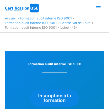
Aller
Men
au
contenu
princ
Accueil
Formation audit interne ISO 9001
Formation audit interne ISO 9001 – Centre-Val de Loire
Formation audit interne ISO 9001 – Loiret (45)
Formation audit interne ISO 9001
Inscription à la
formation