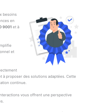
ux besoins
ences en
O 9001
et à
mplifie
ionnel et
irectement
et à proposer des solutions adaptées. Cette
ation continue.
nteractions vous offrent une perspective
es.