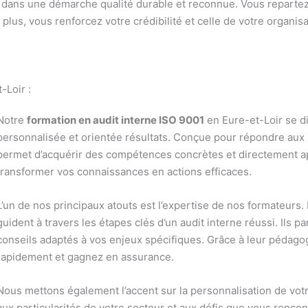
stir dans une démarche qualité durable et reconnue. Vous repart
plus, vous renforcez votre crédibilité et celle de votre organisa
-Loir :
Notre
formation en audit interne ISO 9001
en Eure-et-Loir se d
personnalisée et orientée résultats. Conçue pour répondre aux 
permet d’acquérir des compétences concrètes et directement a
transformer vos connaissances en actions efficaces.
L’un de nos principaux atouts est l’expertise de nos formateurs. 
guident à travers les étapes clés d’un audit interne réussi. Ils
conseils adaptés à vos enjeux spécifiques. Grâce à leur pédagog
rapidement et gagnez en assurance.
Nous mettons également l’accent sur la personnalisation de vot
aux particularités de votre secteur et aux défis que vous renco