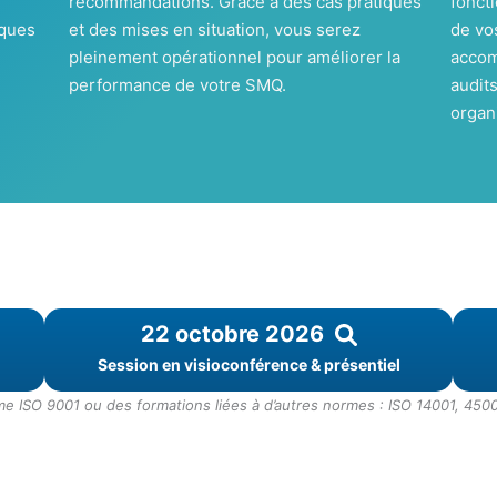
recommandations. Grâce à des cas pratiques
fonct
iques
et des mises en situation, vous serez
de vo
pleinement opérationnel pour améliorer la
accom
performance de votre SMQ.
audits
organ
22 octobre 2026
Session en visioconférence & présentiel
 ISO 9001 ou des formations liées à d’autres normes : ISO 14001, 4500