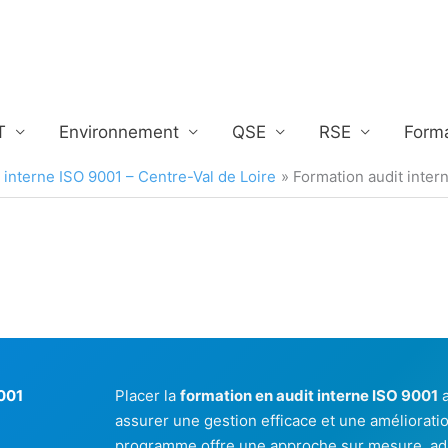
T
Environnement
QSE
RSE
Form
 interne ISO 9001 – Centre-Val de Loire
Formation audit inter
9001
Placer la
formation en audit interne ISO 9001
a
assurer une gestion efficace et une amélioratio
programme offre une approche sur mesure, adap