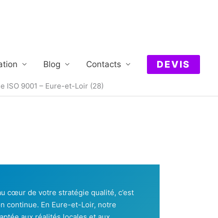
DEVIS
ation
Blog
Contacts
ne ISO 9001 – Eure-et-Loir (28)
u cœur de votre stratégie qualité, c’est
n continue. En Eure-et-Loir, notre
tée aux réalités locales et aux