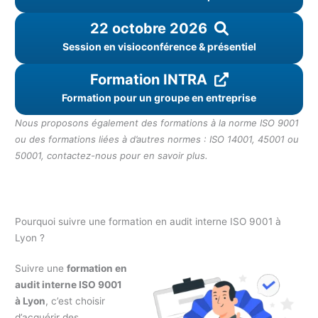
22 octobre 2026
Session en visioconférence & présentiel
Formation INTRA
Formation pour un groupe en entreprise
Nous proposons également des formations à la norme ISO 9001
ou des formations liées à d’autres normes : ISO 14001, 45001 ou
50001, contactez-nous pour en savoir plus.
Pourquoi suivre une formation en audit interne ISO 9001 à
Lyon ?
Suivre une
formation en
audit interne ISO 9001
à Lyon
, c’est choisir
d’acquérir des