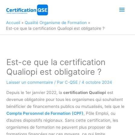
Aller
Men
au
contenu
princ
Accueil
Qualité Organisme de Formation
Est-ce que la certification Qualiopi est obligatoire ?
Est-ce que la certification
Qualiopi est obligatoire ?
Laisser un commentaire
/ Par
C-QSE
/
4 octobre 2024
Depuis le 1er janvier 2022, la
certification Qualiopi
est
devenue obligatoire pour tous les organismes qui souhaitent
bénéficier de financements publics ou mutualisés, tels que le
Compte Personnel de Formation (CPF)
, Pôle Emploi, ou
d’autres dispositifs régionaux. Sans cette certification, les
organismes de formation ne peuvent plus proposer de
formations financées par ces moyens, ce qui limite