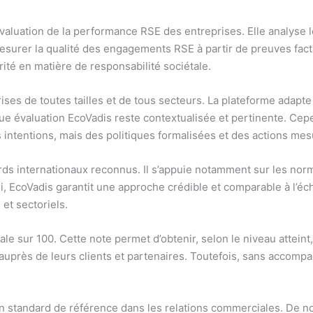
valuation de la performance RSE des entreprises. Elle analyse l
mesurer la qualité des engagements RSE à partir de preuves factu
ité en matière de responsabilité sociétale.
es de toutes tailles et de tous secteurs. La plateforme adapte s
que évaluation EcoVadis reste contextualisée et pertinente. Ce
intentions, mais des politiques formalisées et des actions mes
rds internationaux reconnus. Il s’appuie notamment sur les nor
si, EcoVadis garantit une approche crédible et comparable à l’é
 et sectoriels.
ale sur 100. Cette note permet d’obtenir, selon le niveau attein
uprès de leurs clients et partenaires. Toutefois, sans accompagn
n standard de référence dans les relations commerciales. De n