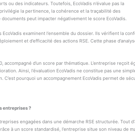
rts ou des indicateurs. Toutefois, EcoVadis n’évalue pas la
ivilégie la pertinence, la cohérence et la traçabilité des
e documents peut impacter négativement le score EcoVadis.
es EcoVadis examinent l’ensemble du dossier. Ils vérifient la c
déploiement et d’efficacité des actions RSE. Cette phase d’analy
00, accompagné d’un score par thématique. L’entreprise reçoit é
ioration. Ainsi, l’évaluation EcoVadis ne constitue pas une simpl
ion. C’est pourquoi un accompagnement EcoVadis permet de séc
s entreprises ?
reprises engagées dans une démarche RSE structurée. Tout d’a
e à un score standardisé, l’entreprise situe son niveau de matur