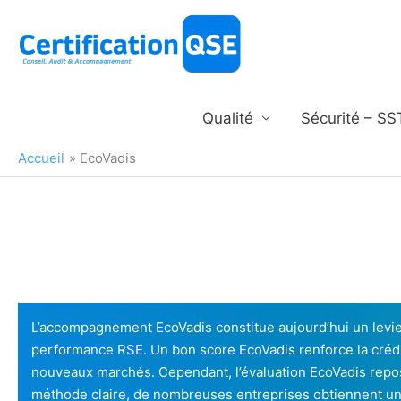
Aller
au
contenu
Qualité
Sécurité – SS
Accueil
EcoVadis
L’accompagnement EcoVadis constitue aujourd’hui un levie
performance RSE. Un bon score EcoVadis renforce la crédibil
nouveaux marchés. Cependant, l’évaluation EcoVadis repos
méthode claire, de nombreuses entreprises obtiennent un s