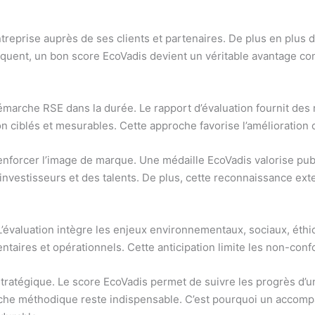
’entreprise auprès de ses clients et partenaires. De plus en plus
quent, un bon score EcoVadis devient un véritable avantage concu
émarche RSE dans la durée. Le rapport d’évaluation fournit des
tion ciblés et mesurables. Cette approche favorise l’amélioratio
à renforcer l’image de marque. Une médaille EcoVadis valorise p
 investisseurs et des talents. De plus, cette reconnaissance ext
. L’évaluation intègre les enjeux environnementaux, sociaux, éth
ntaires et opérationnels. Cette anticipation limite les non-confo
 stratégique. Le score EcoVadis permet de suivre les progrès d’u
che méthodique reste indispensable. C’est pourquoi un accomp