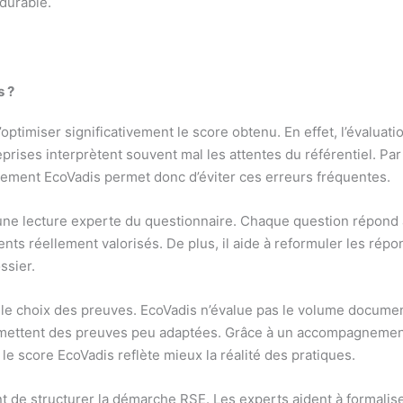
 durable.
s ?
ptimiser significativement le score obtenu. En effet, l’évalua
eprises interprètent souvent mal les attentes du référentiel. P
ement EcoVadis permet donc d’éviter ces erreurs fréquentes.
e lecture experte du questionnaire. Chaque question répond à 
nts réellement valorisés. De plus, il aide à reformuler les rép
ssier.
le choix des preuves. EcoVadis n’évalue pas le volume documen
ettent des preuves peu adaptées. Grâce à un accompagnement 
le score EcoVadis reflète mieux la réalité des pratiques.
e structurer la démarche RSE. Les experts aident à formaliser 