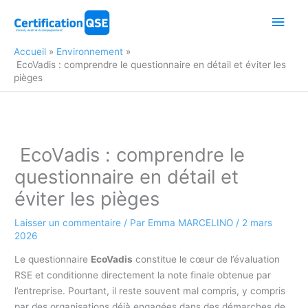
Aller
Men
au
contenu
princ
Accueil
Environnement
EcoVadis : comprendre le questionnaire en détail et éviter les
pièges
EcoVadis : comprendre le
questionnaire en détail et
éviter les pièges
Laisser un commentaire
/ Par
Emma MARCELINO
/
2 mars
2026
Le questionnaire
EcoVadis
constitue le cœur de l’évaluation
RSE et conditionne directement la note finale obtenue par
l’entreprise. Pourtant, il reste souvent mal compris, y compris
par des organisations déjà engagées dans des démarches de