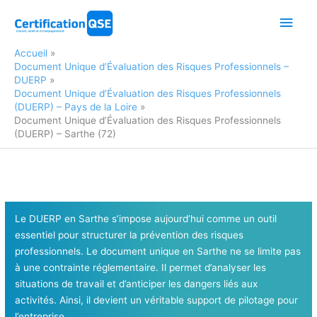
Aller
Men
au
contenu
princ
Accueil
Document Unique d’Évaluation des Risques Professionnels –
DUERP
Document Unique d’Évaluation des Risques Professionnels
(DUERP) – Pays de la Loire
Document Unique d’Évaluation des Risques Professionnels
(DUERP) – Sarthe (72)
Le DUERP en Sarthe s’impose aujourd’hui comme un outil
essentiel pour structurer la prévention des risques
professionnels. Le document unique en Sarthe ne se limite pas
à une contrainte réglementaire. Il permet d’analyser les
situations de travail et d’anticiper les dangers liés aux
activités. Ainsi, il devient un véritable support de pilotage pour
l’entreprise.