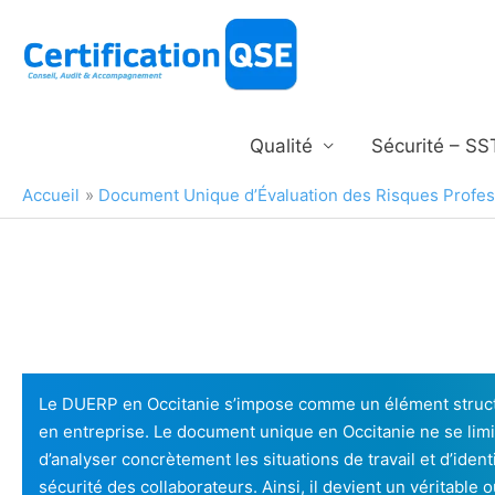
Aller
au
contenu
Qualité
Sécurité – SS
Accueil
Document Unique d’Évaluation des Risques Profe
Le DUERP en Occitanie s’impose comme un élément structu
en entreprise. Le document unique en Occitanie ne se limi
d’analyser concrètement les situations de travail et d’ident
sécurité des collaborateurs. Ainsi, il devient un véritable o