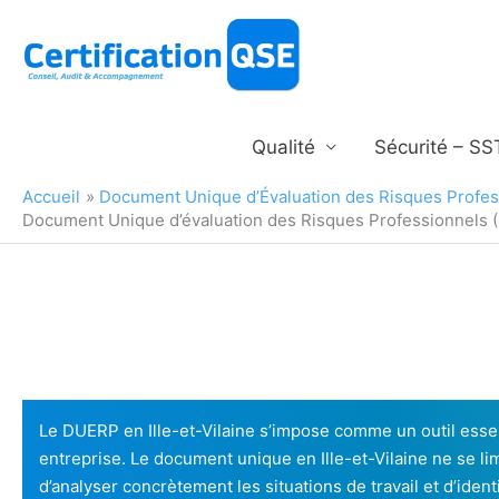
Aller
au
contenu
Qualité
Sécurité – SS
Accueil
Document Unique d’Évaluation des Risques Profe
Document Unique d’évaluation des Risques Professionnels (D
Le DUERP en Ille-et-Vilaine s’impose comme un outil essen
entreprise. Le document unique en Ille-et-Vilaine ne se li
d’analyser concrètement les situations de travail et d’ident