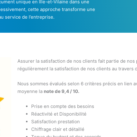
ocument unique en Ille-et-Vilaine dans une
ressivement, cette approche transforme une
u service de l’entreprise.
Assurer la satisfaction de nos clients fait partie de nos
régulièrement la satisfaction de nos clients au travers 
Nous sommes évalués selon 6 critères précis en lien av
moyenne la
note de 9,4 / 10.
Prise en compte des besoins
Réactivité et Disponibilité
Satisfaction prestation
Chiffrage clair et détaillé
Tenue du budget et des accords