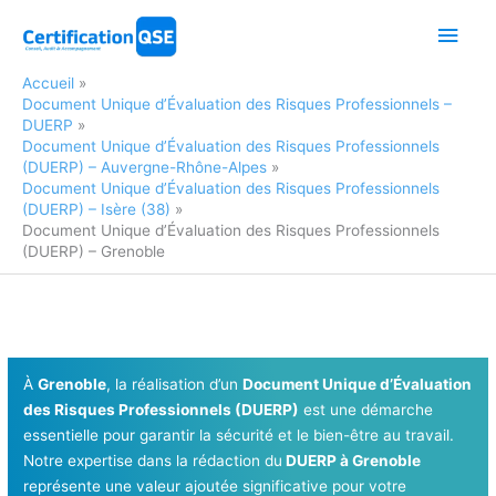
Aller
Men
au
contenu
princ
Accueil
Document Unique d’Évaluation des Risques Professionnels –
DUERP
Document Unique d’Évaluation des Risques Professionnels
(DUERP) – Auvergne-Rhône-Alpes
Document Unique d’Évaluation des Risques Professionnels
(DUERP) – Isère (38)
Document Unique d’Évaluation des Risques Professionnels
(DUERP) – Grenoble
À
Grenoble
, la réalisation d’un
Document Unique d’Évaluation
des Risques Professionnels (DUERP)
est une démarche
essentielle pour garantir la sécurité et le bien-être au travail.
Notre expertise dans la rédaction du
DUERP à Grenoble
représente une valeur ajoutée significative pour votre