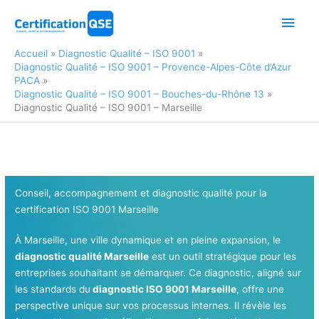
Aller
Men
au
contenu
princ
Accueil
Diagnostic Qualité – ISO 9001
Diagnostic Qualité – ISO 9001 – Provence-Alpes-Côte d’Azur
PACA
Diagnostic Qualité – ISO 9001 – Bouches-du-Rhône 13
Diagnostic Qualité – ISO 9001 – Marseille
Conseil, accompagnement et diagnostic qualité pour la
certification ISO 9001 Marseille
À Marseille, une ville dynamique et en pleine expansion, le
diagnostic qualité Marseille
est un outil stratégique pour les
entreprises souhaitant se démarquer. Ce diagnostic, aligné sur
les standards du
diagnostic ISO 9001 Marseille
, offre une
perspective unique sur vos processus internes. Il révèle les