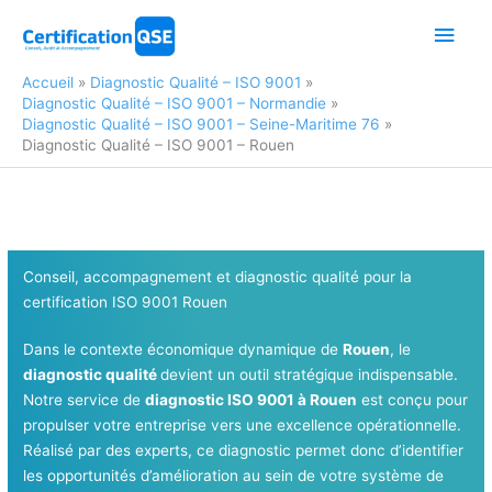
Aller
Men
au
contenu
princ
Accueil
Diagnostic Qualité – ISO 9001
Diagnostic Qualité – ISO 9001 – Normandie
Diagnostic Qualité – ISO 9001 – Seine-Maritime 76
Diagnostic Qualité – ISO 9001 – Rouen
Conseil, accompagnement et diagnostic qualité pour la
certification ISO 9001 Rouen
Dans le contexte économique dynamique de
Rouen
, le
diagnostic qualité
devient un outil stratégique indispensable.
Notre service de
diagnostic ISO 9001 à Rouen
est conçu pour
propulser votre entreprise vers une excellence opérationnelle.
Réalisé par des experts, ce diagnostic permet donc d’identifier
les opportunités d’amélioration au sein de votre système de