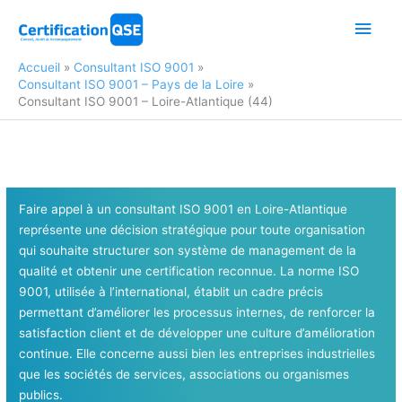
Aller
Men
au
contenu
princ
Accueil
Consultant ISO 9001
Consultant ISO 9001 – Pays de la Loire
Consultant ISO 9001 – Loire-Atlantique (44)
Faire appel à un consultant ISO 9001 en Loire-Atlantique
représente une décision stratégique pour toute organisation
qui souhaite structurer son système de management de la
qualité et obtenir une certification reconnue. La norme ISO
9001, utilisée à l’international, établit un cadre précis
permettant d’améliorer les processus internes, de renforcer la
satisfaction client et de développer une culture d’amélioration
continue. Elle concerne aussi bien les entreprises industrielles
que les sociétés de services, associations ou organismes
publics.