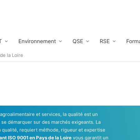
T
Environnement
QSE
RSE
Form
de la Loire
 agroalimentaire et services, la qualité est un
et se démarquer sur des marchés exigeants. La
ualité, requiert méthode, rigueur et expertise
ant ISO 9001 en Pays de la Loire
vous garantit un