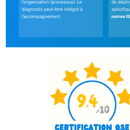
l’organisation (processus). Le
de déplo
diagnostic peut être intégré à
spécifiqu
l’accompagnement.
norme IS