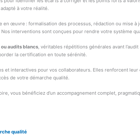
our identifier les écarts à corriger et les points forts à valor
 adapté à votre réalité.
n œuvre : formalisation des processus, rédaction ou mise à jo
. Nos interventions sont conçues pour rendre votre système qual
 ou audits blancs
, véritables répétitions générales avant l’audi
border la certification en toute sérénité.
 et interactives pour vos collaborateurs. Elles renforcent leu
uccès de votre démarche qualité.
oire, vous bénéficiez d’un accompagnement complet, pragmatique
rche qualité