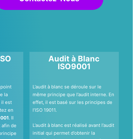
ISO
Audit à Blanc
ISO9001
 point
L’audit à blanc se déroule sur le
e la
même principe que l’audit interne. En
il est
effet, il est basé sur les principes de
tez en
l’ISO 19011.
9001
. Il
L’audit à blanc est réalisé avant l’audit
 afin de
initial qui permet d’obtenir la
principe