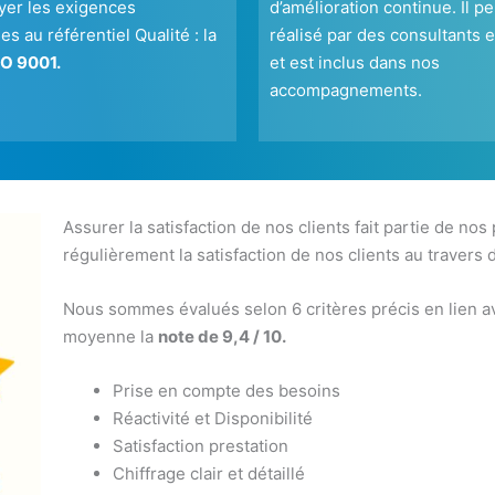
yer les exigences
d’amélioration continue. Il pe
es au référentiel Qualité : la
réalisé par des consultants 
O 9001.
et est inclus dans nos
accompagnements.
Assurer la satisfaction de nos clients fait partie de nos
régulièrement la satisfaction de nos clients au travers 
Nous sommes évalués selon 6 critères précis en lien av
moyenne la
note de 9,4 / 10.
Prise en compte des besoins
Réactivité et Disponibilité
Satisfaction prestation
Chiffrage clair et détaillé