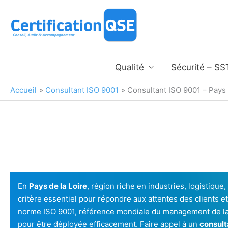
Aller
au
contenu
Qualité
Sécurité – SS
Accueil
Consultant ISO 9001
Consultant ISO 9001 – Pays 
En
Pays de la Loire
, région riche en industries, logistique,
critère essentiel pour répondre aux attentes des clients 
norme ISO 9001, référence mondiale du management de la q
pour être déployée efficacement. Faire appel à un
consult