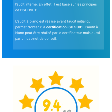
l’audit interne. En effet, il est basé sur les principes
de l’ISO 19011.
L’audit à blanc est réalisé avant l’audit initial qui
permet d’obtenir la
certification ISO 9001
. L’audit à
blanc peut être réalisé par le certificateur mais aussi
par un cabinet de conseil.