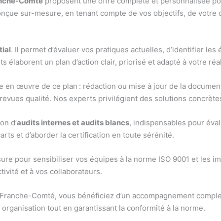
anche-Comté
proposent une offre complète et personnalisée po
nçue sur-mesure, en tenant compte de vos objectifs, de votre o
tial
. Il permet d’évaluer vos pratiques actuelles, d’identifier le
s élaborent un plan d’action clair, priorisé et adapté à votre réal
en œuvre de ce plan : rédaction ou mise à jour de la documenta
s revues qualité. Nos experts privilégient des solutions concrèt
on d’
audits internes et audits blancs
, indispensables pour évalu
rts et d’aborder la certification en toute sérénité.
re pour sensibiliser vos équipes à la norme ISO 9001 et les i
tivité et à vos collaborateurs.
Franche-Comté, vous bénéficiez d’un accompagnement complet,
 organisation tout en garantissant la conformité à la norme.