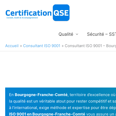
Aller
au
contenu
Qualité
Sécurité – SS
Accueil
Consultant ISO 9001
Consultant ISO 9001 – Bo
En
Bourgogne-Franche-Comté
, territoire d’excellence o
la qualité est un véritable atout pour rester compétitif et 
à l’international, exige méthode et expertise pour être dé
ISO 9001 en Bourgogne-Franche-Comté
vous assure un 