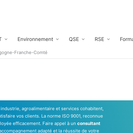
T
Environnement
QSE
RSE
Form
urgogne-Franche-Comté
ù industrie, agroalimentaire et services cohabitent,
satisfaire vos clients. La norme ISO 9001, reconnue
ployée efficacement. Faire appel à un
consultant
accompagnement adapté et la réussite de votre