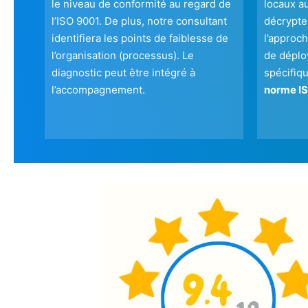
le niveau de conformité au regard de
locaux a
l’ISO 9001. De plus, notre consultant
décrypter
identifiera les points de faiblesse de
l’approch
l’organisation (processus). Le
de déplo
diagnostic peut être intégré à
spécifiqu
l’accompagnement.
norme IS