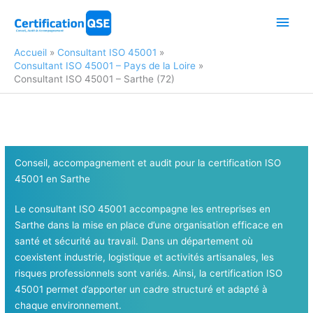
Aller
Men
au
contenu
princ
Accueil
Consultant ISO 45001
Consultant ISO 45001 – Pays de la Loire
Consultant ISO 45001 – Sarthe (72)
Conseil, accompagnement et audit pour la certification ISO
45001
en Sarthe
Le consultant ISO 45001 accompagne les entreprises en
Sarthe dans la mise en place d’une organisation efficace en
santé et sécurité au travail. Dans un département où
coexistent industrie, logistique et activités artisanales, les
risques professionnels sont variés. Ainsi, la certification ISO
45001 permet d’apporter un cadre structuré et adapté à
chaque environnement.