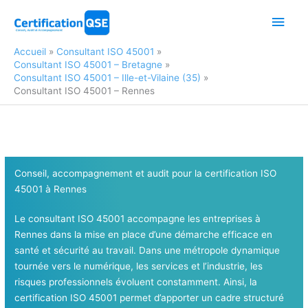
Aller
Men
au
contenu
princ
Accueil
Consultant ISO 45001
Consultant ISO 45001 – Bretagne
Consultant ISO 45001 – Ille-et-Vilaine (35)
Consultant ISO 45001 – Rennes
Conseil, accompagnement et audit pour la certification ISO
45001
à Rennes
Le consultant ISO 45001 accompagne les entreprises à
Rennes dans la mise en place d’une démarche efficace en
santé et sécurité au travail. Dans une métropole dynamique
tournée vers le numérique, les services et l’industrie, les
risques professionnels évoluent constamment. Ainsi, la
certification ISO 45001 permet d’apporter un cadre structuré