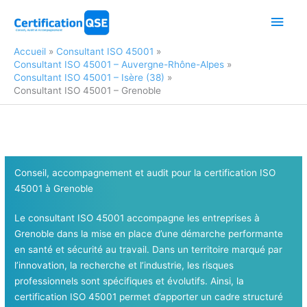
Aller
Men
au
contenu
princ
Accueil
Consultant ISO 45001
Consultant ISO 45001 – Auvergne-Rhône-Alpes
Consultant ISO 45001 – Isère (38)
Consultant ISO 45001 – Grenoble
Conseil, accompagnement et audit pour la certification ISO
45001
à Grenoble
Le consultant ISO 45001 accompagne les entreprises à
Grenoble dans la mise en place d’une démarche performante
en santé et sécurité au travail. Dans un territoire marqué par
l’innovation, la recherche et l’industrie, les risques
professionnels sont spécifiques et évolutifs. Ainsi, la
certification ISO 45001 permet d’apporter un cadre structuré