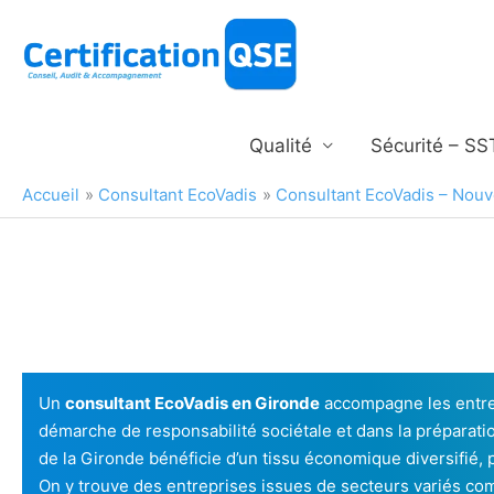
Aller
au
contenu
Qualité
Sécurité – SS
Accueil
Consultant EcoVadis
Consultant EcoVadis – Nouv
Un
consultant EcoVadis en Gironde
accompagne les entrepr
démarche de responsabilité sociétale et dans la préparati
de la Gironde bénéficie d’un tissu économique diversifié,
On y trouve des entreprises issues de secteurs variés comme