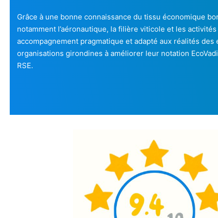
Grâce à une bonne connaissance du tissu économique bord
notamment l’aéronautique, la filière viticole et les activit
accompagnement pragmatique et adapté aux réalités des entr
organisations girondines à améliorer leur notation EcoVadi
RSE.