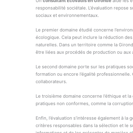
Un
consultant EcoVadis en Gironde
aide les e
responsabilité sociétale. L’évaluation repose
sociaux et environnementaux.
Le premier domaine étudié concerne l’environ
écologique. Cela peut inclure la réduction de
naturelles. Dans un territoire comme la Gironde,
être liées aux procédés de production ou aux a
Le second domaine porte sur les pratiques soci
formation ou encore l’égalité professionnelle
collaborateurs.
Le troisième domaine concerne l’éthique et la
pratiques non conformes, comme la corruption o
Enfin, l’évaluation s’intéresse également à la
critères responsables dans la sélection et le
informations et de les présenter de manière cla