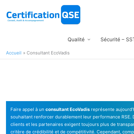
Aller
au
contenu
Qualité
Sécurité – SS
Accueil
Consultant EcoVadis
Faire appel à un
consultant EcoVadis
représente aujourd’h
souhaitant renforcer durablement leur performance RSE. D
clients et les partenaires exigent toujours plus de transpa
critère de crédibilité et de compétitivité. Cependant, com