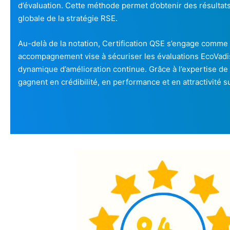
d’évaluation. Cette méthode permet d’obtenir des résultats
globale de la stratégie RSE.
Au-delà de la notation, Certification QSE s’engage comme 
accompagnement vise à sécuriser les évaluations EcoVadis,
dynamique d’amélioration continue. Grâce à l’expertise de
gagnent en crédibilité, en performance et en attractivité s