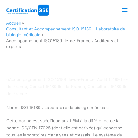
Aller
Men
au
contenu
princ
Accueil
Consultant et Accompagnement ISO 15189 – Laboratoire de
biologie médicale
Accompagnement ISO15189 Ile-de-France : Auditeurs et
experts
oAccompagnement ISO 15189 Ile-de-France, Audit 15189 Ile-
de-France, Conseil 15189 Ile-de-France, Consultant 15189 Ile-
de-France
Norme ISO 15189 : Laboratoire de biologie médicale
Cette norme est spécifique aux LBM à la différence de la
norme ISO/CEN 17025 (dont elle est dérivée) qui concerne
tous les laboratoires d’analyses et d’essais. Le système de