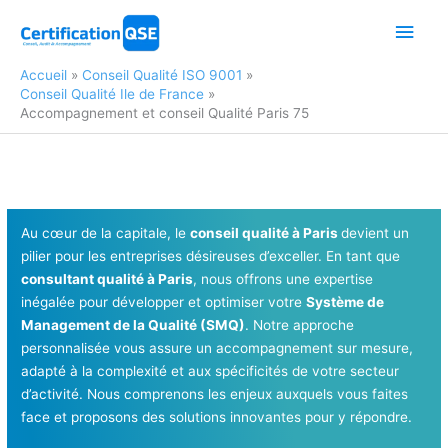
Aller
Men
au
contenu
princ
Accueil
Conseil Qualité ISO 9001
Conseil Qualité Ile de France
Accompagnement et conseil Qualité Paris 75
Au cœur de la capitale, le
conseil qualité à Paris
devient un
pilier pour les entreprises désireuses d’exceller. En tant que
consultant qualité à Paris
, nous offrons une expertise
inégalée pour développer et optimiser votre
Système de
Management de la Qualité (SMQ)
. Notre approche
personnalisée vous assure un accompagnement sur mesure,
adapté à la complexité et aux spécificités de votre secteur
d’activité. Nous comprenons les enjeux auxquels vous faites
face et proposons des solutions innovantes pour y répondre.