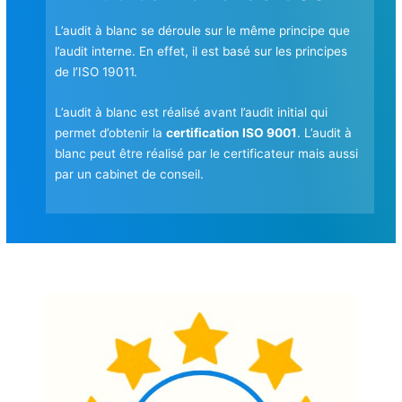
L’audit à blanc se déroule sur le même principe que
l’audit interne. En effet, il est basé sur les principes
de l’ISO 19011.
L’audit à blanc est réalisé avant l’audit initial qui
permet d’obtenir la
certification ISO 9001
. L’audit à
blanc peut être réalisé par le certificateur mais aussi
par un cabinet de conseil.