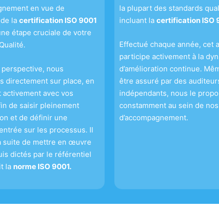
gnement en vue de
la plupart des standards qual
 de la
certification ISO 9001
incluant la
certification ISO
une étape cruciale de votre
Effectué chaque année, cet a
ualité.
participe activement à la dy
 perspective, nous
d’amélioration continue. Mêm
s directement sur place, en
être assuré par des auditeur
t activement avec vos
indépendants, nous le prop
fin de saisir pleinement
constamment au sein de nos
ion et de définir une
d’accompagnement.
entrée sur les processus. Il
la suite de mettre en œuvre
is dictés par le référentiel
it la
norme ISO 9001.