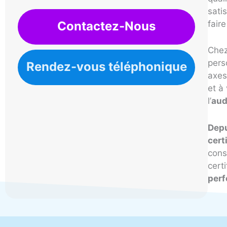
sati
Contactez-Nous
fair
Che
pers
Rendez-vous téléphonique
axes
et à
l’
aud
Depu
cert
cons
cert
per