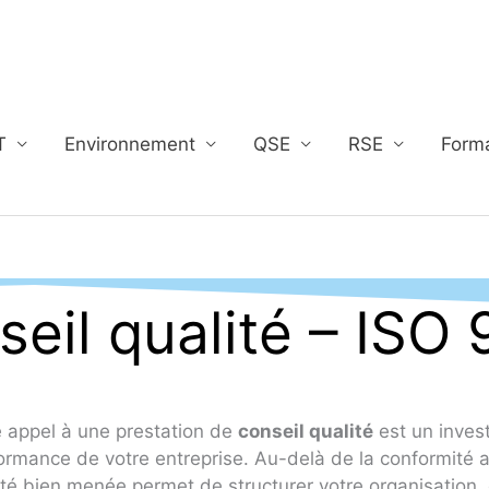
T
Environnement
QSE
RSE
Form
eil qualité – ISO
e appel à une prestation de
conseil qualité
est un inves
ormance de votre entreprise. Au-delà de la conformité 
ité bien menée permet de structurer votre organisation, d