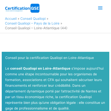
Aller
Men
au
contenu
princ
Accueil
Conseil Qualiopi
Conseil Qualiopi – Pays de la Loire
Conseil Qualiopi – Loire-Atlantique (44)
Conseil pour la certification Qualiopi en Loire-Atlantique
Le
conseil Qualiopi en Loire-Atlantique
s’impose aujourd’hui
comme une étape incontournable pour les organismes de
formation, associations et CFA qui souhaitent sécuriser leurs
financements et renforcer leur crédibilité. Dans un
département dynamique porté par l’attractivité de Nantes et
par un tissu économique riche, la certification Qualiopi
représente bien plus qu’une obligation légale : elle constitue un
gage de professionnalisme et de qualité.