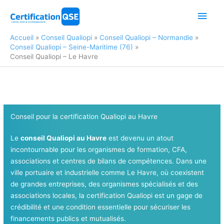
Aller
Men
au
contenu
princ
Accueil
Conseil Qualiopi
Conseil Qualiopi – Normandie
Conseil Qualiopi – Seine-Maritime (76)
Conseil Qualiopi – Le Havre
Conseil pour la certification Qualiopi au Havre
Le
conseil Qualiopi au Havre
est devenu un atout
incontournable pour les organismes de formation, CFA,
associations et centres de bilans de compétences. Dans une
ville portuaire et industrielle comme Le Havre, où coexistent
de grandes entreprises, des organismes spécialisés et des
associations locales, la certification Qualiopi est un gage de
crédibilité et une condition essentielle pour sécuriser les
financements publics et mutualisés.