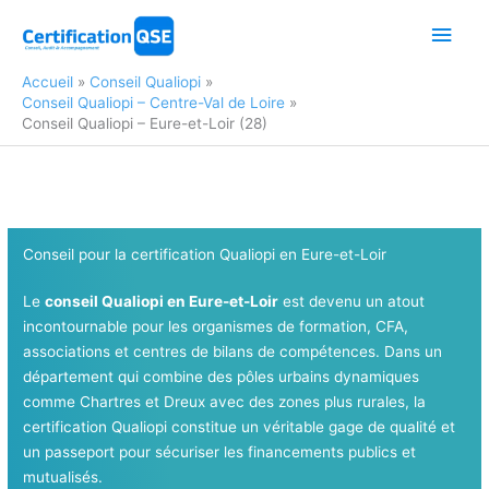
Aller
Men
au
contenu
princ
Accueil
Conseil Qualiopi
Conseil Qualiopi – Centre-Val de Loire
Conseil Qualiopi – Eure-et-Loir (28)
Conseil pour la certification Qualiopi en Eure-et-Loir
Le
conseil Qualiopi en Eure-et-Loir
est devenu un atout
incontournable pour les organismes de formation, CFA,
associations et centres de bilans de compétences. Dans un
département qui combine des pôles urbains dynamiques
comme Chartres et Dreux avec des zones plus rurales, la
certification Qualiopi constitue un véritable gage de qualité et
un passeport pour sécuriser les financements publics et
mutualisés.