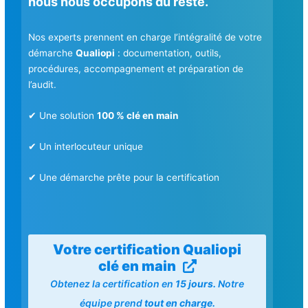
nous nous occupons du reste.
Nos experts prennent en charge l’intégralité de votre
démarche
Qualiopi
: documentation, outils,
procédures, accompagnement et préparation de
l’audit.
✔ Une solution
100 % clé en main
✔ Un interlocuteur unique
✔ Une démarche prête pour la certification
Votre certification Qualiopi
clé en main
Obtenez la certification en
15 jours.
Notre
équipe prend
tout en charge.