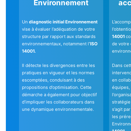
Environnement
ac
Un
diagnostic initial Environnement
L’accomp
vise à évaluer l’adéquation de votre
l’obtenti
structure par rapport aux standards
14001
co
environnementaux, notamment l
‘ISO
de votre
14001.
environn
Il détecte les divergences entre les
Dans cet
pratiques en vigueur et les normes
interven
escomptées, conduisant à des
en colla
propositions d’optimisation. Cette
équipes, 
démarche a également pour objectif
l’organis
d’impliquer les collaborateurs dans
stratégie
une dynamique environnementale.
s’agit pa
les prére
Environn