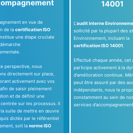
compagnement
14001
agnement en vue de
L’
audit interne Environnem
on de la
certification ISO
sollicité par la plupart des 
nstitue une étape cruciale
Environnement, incluant la
 démarche
certification ISO 14001
.
ementale.
Effectué chaque année, cet 
te perspective, nous
participe activement à la d
ons directement sur place,
d’amélioration continue. Mêm
borant activement avec vos
peut être assuré par des au
afin de saisir pleinement
indépendants, nous le prop
ation et de définir une
constamment au sein de no
 centrée sur les processus. Il
services d’accompagnement
r la suite de mettre en œuvre
quis dictés par le référentiel
ement, soit la
norme ISO