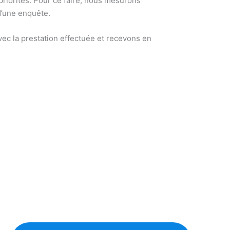
 priorités. Pour ce faire, nous mesurons
d’une enquête.
ec la prestation effectuée et recevons en