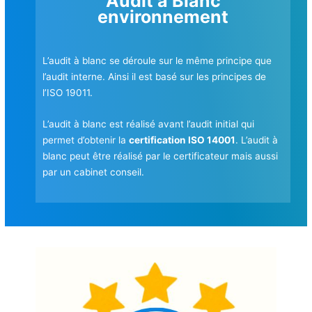
Audit à Blanc
environnement
L’audit à blanc se déroule sur le même principe que
l’audit interne. Ainsi il est basé sur les principes de
l’ISO 19011.
L’audit à blanc est réalisé avant l’audit initial qui
permet d’obtenir la
certification ISO 14001
. L’audit à
blanc peut être réalisé par le certificateur mais aussi
par un cabinet conseil.