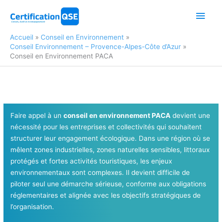
Aller
Men
au
contenu
princ
Accueil
Conseil en Environnement
Conseil Environnement – Provence-Alpes-Côte d’Azur
Conseil en Environnement PACA
Faire appel à un
conseil en environnement PACA
devient une
nécessité pour les entreprises et collectivités qui souhaitent
structurer leur engagement écologique. Dans une région où se
mêlent zones industrielles, zones naturelles sensibles, littoraux
protégés et fortes activités touristiques, les enjeux
environnementaux sont complexes. Il devient difficile de
piloter seul une démarche sérieuse, conforme aux obligations
réglementaires et alignée avec les objectifs stratégiques de
l’organisation.